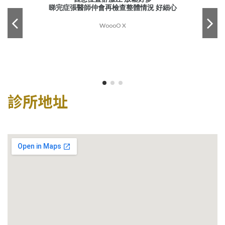
睇完症張醫師仲會再檢查整體情況 好細心
WoooO X
診所地址