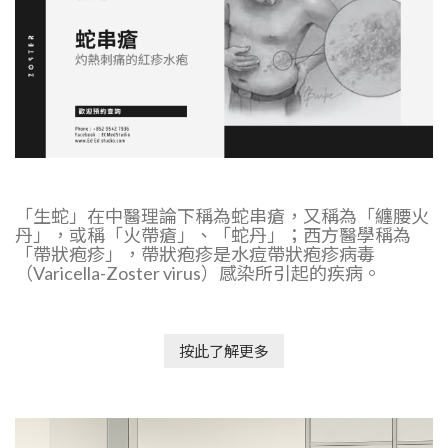
「生蛇」在中醫理論下稱為蛇串瘡，又稱為「纏腰火
丹」，或稱「火帶瘡」、「蛇丹」；西方醫學稱為
「帶狀疱疹」，帶狀疱疹是水痘帶狀疱疹病毒
（Varicella-Zoster virus）感染所引起的疾病。
按此了解更多