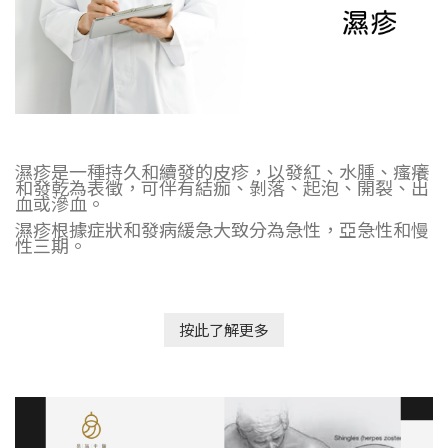
濕疹是一種持久和續發的皮疹，以發紅、水腫、瘙癢
和發乾為表徵，可伴有結痂、剝落、起泡、開裂、出
血或滲血。
濕疹根據症狀和發病緩急大致分為急性，亞急性和慢
性三期。
按此了解更多